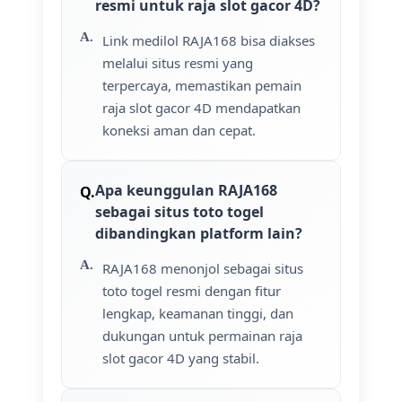
resmi untuk raja slot gacor 4D?
Link medilol RAJA168 bisa diakses
melalui situs resmi yang
terpercaya, memastikan pemain
raja slot gacor 4D mendapatkan
koneksi aman dan cepat.
Apa keunggulan RAJA168
sebagai situs toto togel
dibandingkan platform lain?
RAJA168 menonjol sebagai situs
toto togel resmi dengan fitur
lengkap, keamanan tinggi, dan
dukungan untuk permainan raja
slot gacor 4D yang stabil.