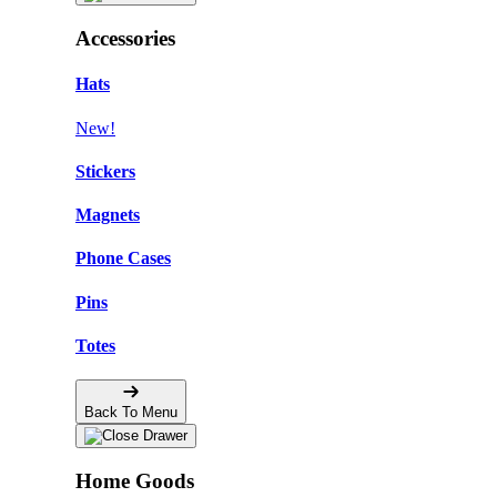
Accessories
Hats
New!
Stickers
Magnets
Phone Cases
Pins
Totes
Back To Menu
Home Goods