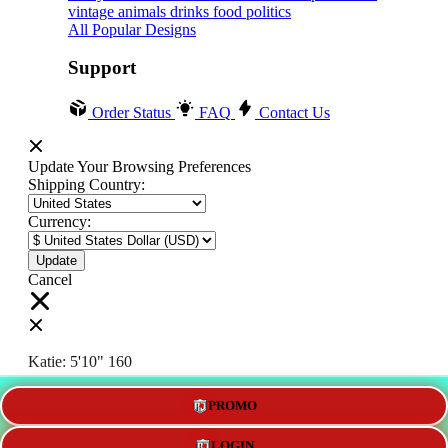
vintage
animals
drinks
food
politics
All Popular Designs
Support
Order Status
FAQ
Contact Us
Update Your Browsing Preferences
Shipping Country:
Currency:
Cancel
Katie:
5'10"
160
PROMO
Select your person:
Male
Female