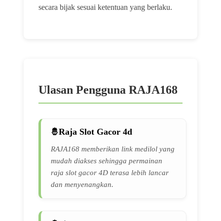
secara bijak sesuai ketentuan yang berlaku.
Ulasan Pengguna RAJA168
Raja Slot Gacor 4d
RAJA168 memberikan link medilol yang
mudah diakses sehingga permainan
raja slot gacor 4D terasa lebih lancar
dan menyenangkan.