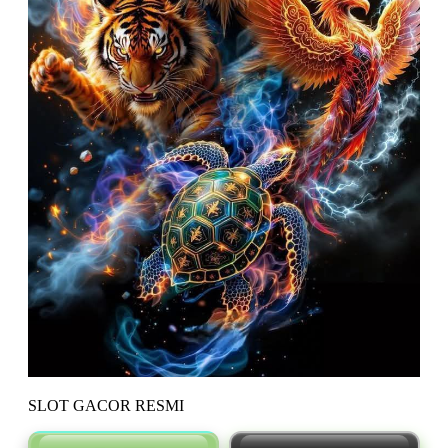
SLOT GACOR RESMI