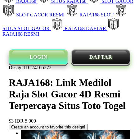
RAJA168
SITUS RAJA168
SLOT GACOR
SLOT GACOR RESMI
RAJA168 SLOT
SITUS SLOT GACOR
RAJA168 DAFTAR
RAJA168 RESMI
LOGIN
DAFTAR
Design ID: 74165272
RAJA168: Link Medilol
Raja Slot Gacor 4D Resmi
Terpercaya Situs Toto Togel
$3
IDR 5.000
Create an account to favorite this design!