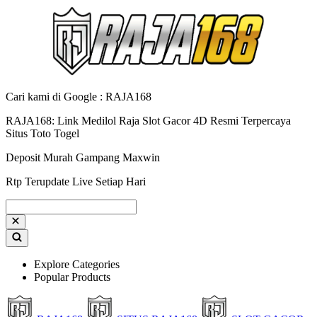
Cari kami di Google : RAJA168
RAJA168: Link Medilol Raja Slot Gacor 4D Resmi Terpercaya
Situs Toto Togel
Deposit Murah Gampang Maxwin
Rtp Terupdate Live Setiap Hari
Explore Categories
Popular Products