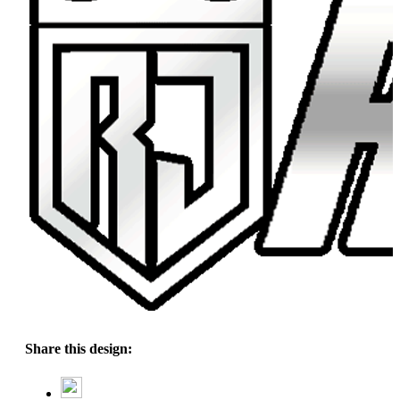
Share this design: