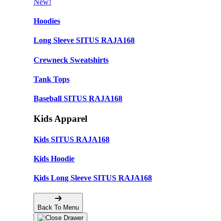
New!
Hoodies
Long Sleeve SITUS RAJA168
Crewneck Sweatshirts
Tank Tops
Baseball SITUS RAJA168
Kids Apparel
Kids SITUS RAJA168
Kids Hoodie
Kids Long Sleeve SITUS RAJA168
Back To Menu